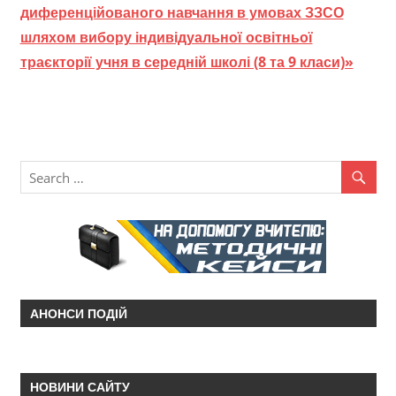
диференційованого навчання в умовах ЗЗСО
шляхом вибору індивідуальної освітньої
траєкторії учня в середній школі (8 та 9 класи)»
АНОНСИ ПОДІЙ
НОВИНИ САЙТУ