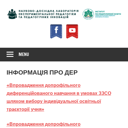
Skip
to
content
Інститут
Науково-
післядипломної
дослідна
освіти
лабораторія
MENU
експеримент
ІНФОРМАЦІЯ ПРО ДЕР
педагогіки
«Впровадження допрофільного
та
диференційованого навчання в умовах ЗЗСО
педагогічних
шляхом вибору індивідуальної освітньої
траєкторії учня»
інновацій
«Впровадження допрофільного